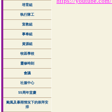
https://youtube.c
培育組
執行隊工
宣教組
事奉組
資源組
牧區學校
靈修時刻
會議
社服中心
55周年堂慶
颱風及暴雨情況下的崇拜安
排