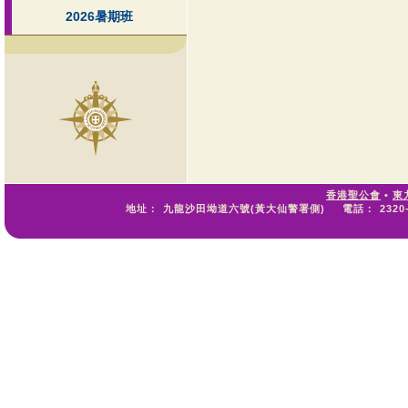
2026暑期班
香港聖公會
•
東
地址：
九龍沙田坳道六號(黃大仙警署側)
電話：
2320