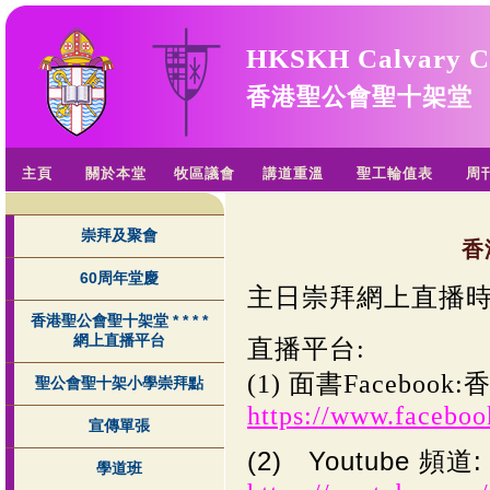
HKSKH Calvary C
香港聖公會聖十架堂
主頁
關於本堂
牧區議會
講道重溫
聖工輪值表
周
崇拜及聚會
香
60周年堂慶
主日崇拜網上直播時
香港聖公會聖十架堂 * * * *
網上直播平台
直播平台:
(1) 面書Facebo
聖公會聖十架小學崇拜點
https://www.faceb
宣傳單張
(2)
Youtube 頻道: 
學道班