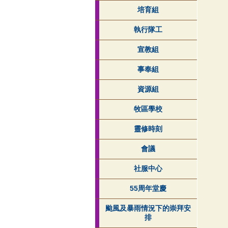
培育組
執行隊工
宣教組
事奉組
資源組
牧區學校
靈修時刻
會議
社服中心
55周年堂慶
颱風及暴雨情況下的崇拜安
排