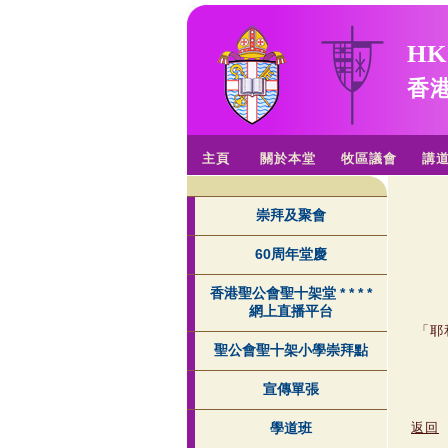
HK
香
主頁
關於本堂
牧區議會
講
崇拜及聚會
60周年堂慶
香港聖公會聖十架堂 * * * *
網上直播平台
「
耶
聖公會聖十架小學崇拜點
宣傳單張
返回
學道班