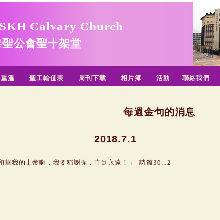
SKH Calvary Church
港聖公會聖十架堂
道重溫
聖工輪值表
周刊下載
相片簿
活動
聯絡我們
每週金句的消息
2018.7.1
和華我的上帝啊，我要稱謝你，直到永遠！」
詩篇30:12