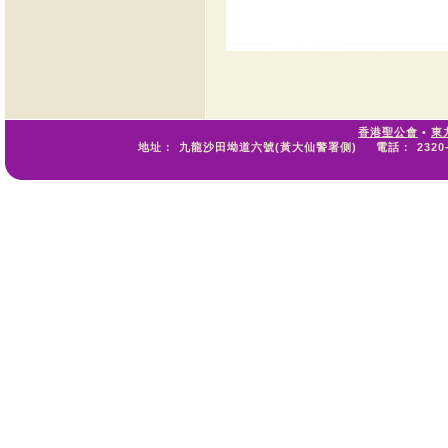
香港聖公會
•
東
地址：
九龍沙田坳道六號(黃大仙警署側)
電話：
2320