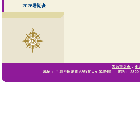
2026暑期班
香港聖公會
•
東
地址：
九龍沙田坳道六號(黃大仙警署側)
電話：
2320