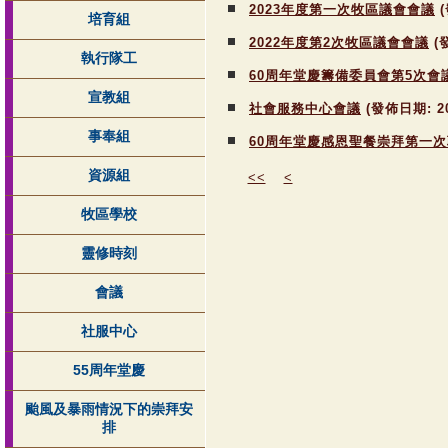
2023年度第一次牧區議會會議
(
培育組
2022年度第2次牧區議會會議
(
執行隊工
60周年堂慶籌備委員會第5次會
宣教組
社會服務中心會議
(發佈日期:
2
事奉組
60周年堂慶感恩聖餐崇拜第一
資源組
<<
<
牧區學校
靈修時刻
會議
社服中心
55周年堂慶
颱風及暴雨情況下的崇拜安
排