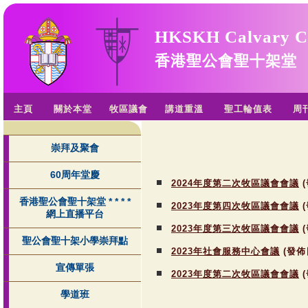
HKSKH Calvary C
香港聖公會聖十架堂
主頁
關於本堂
牧區議會
講道重溫
聖工輪值表
周
崇拜及聚會
60周年堂慶
2024年度第二次牧區議會會議
(
香港聖公會聖十架堂 * * * *
2023年度第四次牧區議會會議
(
網上直播平台
2023年度第三次牧區議會會議
(
聖公會聖十架小學崇拜點
2023年社會服務中心會議
(發佈
宣傳單張
2023年度第二次牧區議會會議
(
學道班