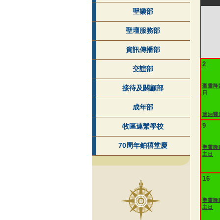
聖樂部
聖壇服務部
資訊傳播部
2
交誼部
聖靈降
接待及關顧部
日
成年部
塗油醫
9
牧區連繫學校
70周年鉑禧堂慶
聖靈降
主日
16
聖靈降
主日