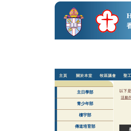
H
主頁
關於本堂
牧區議會
聖
以下
主日學部
活動
青少年部
樓宇部
傳道培育部