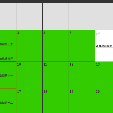
3
4
5
*
6
臨期第十主
基督易容顯光
治晩禱崇拜
10
11
12
13
臨期第十一
17
18
19
20
臨期第十二