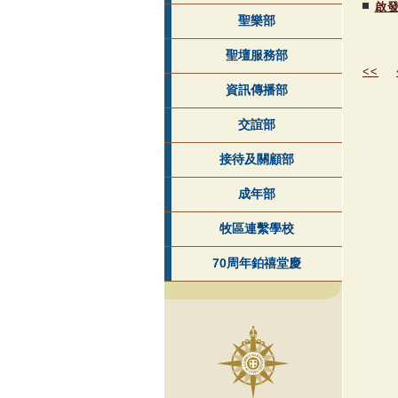
啟
聖樂部
聖壇服務部
<<
資訊傳播部
交誼部
接待及關顧部
成年部
牧區連繫學校
70周年鉑禧堂慶