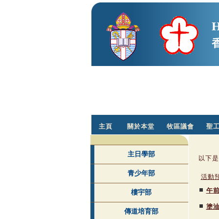
H
主頁
關於本堂
牧區議會
聖
主日學部
以下是
青少年部
活動
午
樓宇部
塗
傳道培育部