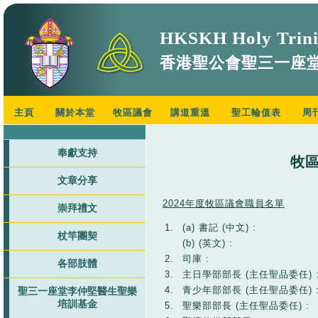
HKSKH Holy Trini
香港聖公會聖三一座
主頁
關於本堂
牧區議會
講道重溫
聖工輪值表
周
奉獻支持
牧區
文章分享
2024
年度牧區議會職員名單
崇拜禮文
1.
(a) 書記 (中文) :
杖竿團契
(b) (英文) :
2.
司庫 :
各部肢體
3.
主日學部部長 (主任聖品委任) 
4.
青少年部部長 (主任聖品委任) 
聖三一座堂李仲堅醫生聖樂
培訓基金
5.
聖樂部部長 (主任聖品委任) :