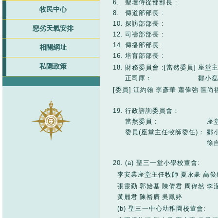
6.
聖壇侍從部部長 :
牧民中心
8.
傳道部部長 :
10.
探訪部部長 :
惡劣天氣安排
12.
司禱部部長 :
14.
傳播部部長 :
相關網址
16.
培育部部長 :
私隱政策
18.
財務委員會 :[當然委員]
座堂
正司庫：
鄒小
[委員]
江約翰
李彥華
蕭偉強
區尚
19.
行政諮詢委員會：
當然委員：
座
委員(座堂主任牧師委任)：
鄒
徐
20.
(a) 聖三一堂小學校董會:
李安業座堂主任牧師
夏永豪
高俊
張靈勤
郭始基
陳倩君
周偉然
李
黃麗君
陳裕廣
吳鳳婷
(b) 聖三一中心幼稚園校董會: