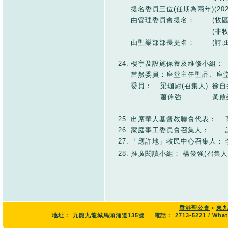
提名委員三位(任期為兩年)(202
由管理委員會提名：
(牧
(非
由聖樂部部長提名：
(詩
24.
樓宇及設施保養及維修小組：
當然委員：座堂主任聖品、座
委員：
梁珈尉(召集人)
徐自
蕭偉強
黃啟榮
25.
出席華人基督教聯會代表：
26.
家庭事工委員會召集人：
27.
「應許地」牧民中心召集人：
28.
推廣閱讀小組：
楊俊強(召集人
香港聖公會
•
東
地址：
九龍九龍城馬頭涌道135號
電話：
2713-5221 / Wha