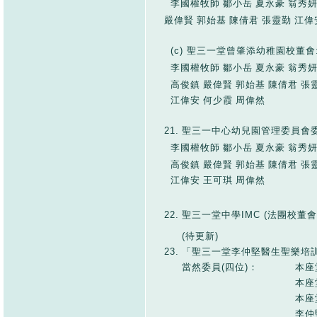
李國權牧師
鄒小岳
夏永豪
翁秀
嚴偉賢
郭始基
陳倩君
張靈勤
江偉
(c) 聖三一堂曾肇添幼稚園校董會
李國權牧師
鄒小岳
夏永豪
翁秀
高俊鎮
嚴偉賢
郭始基
陳倩君
張
江偉安
何少霞
周偉然
21.
聖三一中心幼兒園管理委員會委
李國權牧師
鄒小岳
夏永豪
翁秀
高俊鎮
嚴偉賢
郭始基
陳倩君
張
江偉安
王可琪
周偉然
22.
聖三一堂中學IMC (法團校董會
(待更新)
23.
「聖三一堂李仲堅醫生聖樂培
當然委員(四位)：
本座
本座
本座
李仲