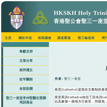
HKSKH Holy Trini
香港聖公會聖三一座
主頁
關於本堂
牧區議會
講道重溫
聖工輪值表
周
奉獻支持
文章分享
崇拜禮文
作者
:
聖三一座堂
杖竿團契
各部肢體
座堂
是指在主教制的基
(Cathedral)
座堂英語
由拉丁語名詞
Cathedral
ca
聖三一座堂李仲堅醫生聖樂
以及象徵一個地方行政官，同樣地
培訓基金