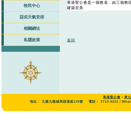
香港聖公會是一個教省，由三個教
牧民中心
建築宏美
惡劣天氣安排
相關網址
私隱政策
返回
香港聖公會
•
東
地址：
九龍九龍城馬頭涌道135號
電話：
2713-5221 / Wha