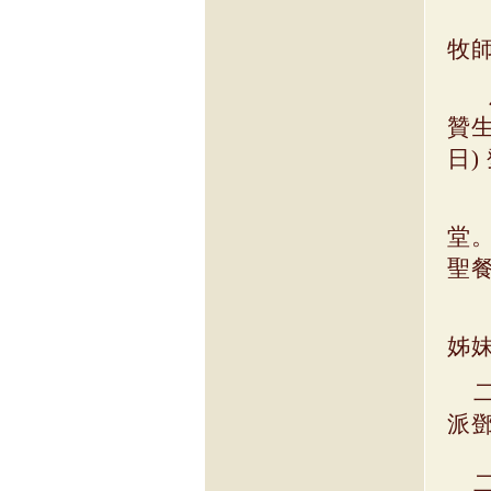
牧
贊
日
)
堂
聖
姊
二
派
二