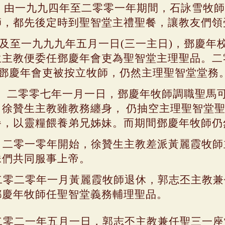
由一九九四年至二零零一年期間，石詠雪牧師
師，都先後定時到聖智堂主禮聖餐，讓教友們領
及至一九九九年五月一日
(
三一主日
)
，鄧慶年
生主教便委任鄧慶年會吏為聖智堂主理聖品。二
鄧慶年會吏被按立牧師，仍然主理聖智堂堂務
二零零七年一月一日，鄧慶年牧師調職聖馬
。徐贊生主教雖教務纏身，
仍抽空主理聖智堂
餐，以靈糧餵養弟兄姊妹。而期間鄧慶年牧師仍
二零一零年開始，徐贊生主教差派黃麗霞牧師
妹們共同服事上帝。
零二零年一月黃麗霞牧師退休，郭志丕主教兼
鄧慶年牧師任聖智堂義務輔理聖品。
零二一年
五月一日，郭志丕主教兼任聖三一座