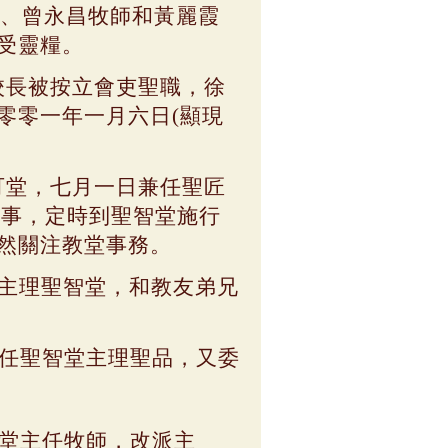
、曾永昌牧師和黃麗霞
受靈糧。
校長被按立會吏聖職，徐
零零一年一月六日
(
顯現
。
可堂，七月一日兼任聖匠
聖事，定時到聖智堂施行
然關注教堂事務。
主理聖智堂，和教友弟兄
任聖智堂主理聖品，又委
堂主任牧師，改派主