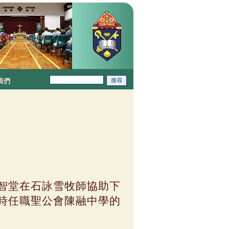
我們
智堂在石詠雪牧師協助下
時任職聖公會陳融中學的