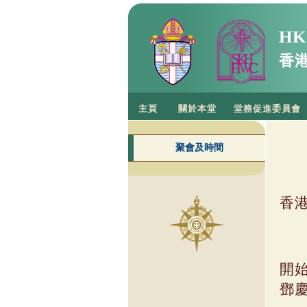
HK
香
主頁
關於本堂
堂務促進委員會
聚會及時間
香
開
鄧