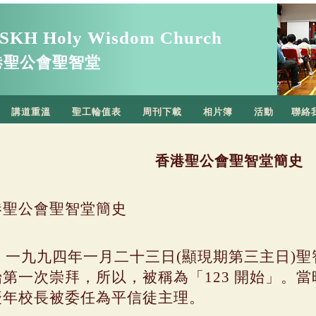
SKH Holy Wisdom Church
港聖公會聖智堂
講道重溫
聖工輪值表
周刊下載
相片簿
活動
聯絡
香港聖公會聖智堂簡史
港聖公會聖智堂簡史
一九九四年一月二十三日
(
顯現期第三主日
)
聖
始第一次崇拜，所以，被稱為「
123
開始」。當
慶年校長被委任為平信徒主理。