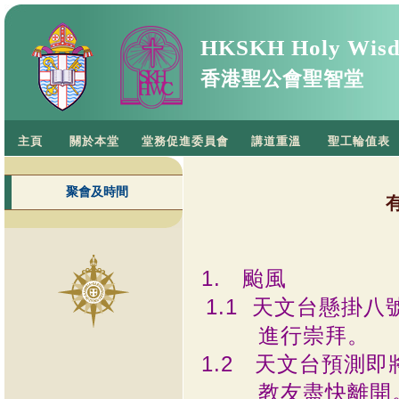
HKSKH Holy Wisd
香港聖公會聖智堂
主頁
關於本堂
堂務促進委員會
講道重溫
聖工輪值表
聚會及時間
1. 颱風
1.1 天文台懸掛
進行崇拜。
1.2
天文台預測即
教友盡快離開