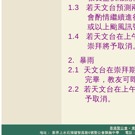
1.3 若天文台預
會酌情繼續進行，
或以上颱風訊號
1.4 若天文台在
崇拜將予取消
2. 暴雨
2.1 天文台在崇
完畢，教友可即
2.2 若天文台在
予取消。
香港聖公會
•
地址：
新界上水石湖墟智昌路6號聖公會陳融中學
電話