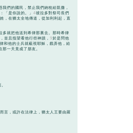
惑我們的國民，禁止我們納稅給凱撒，
4
：「是你說的。」
彼拉多對祭司長們
姓，在猶太全地傳道，從加利利起，直
拉多就把他送到希律那裏去。那時希律
9
，並且指望看他行些神蹟，
於是問他
律和他的士兵就藐視耶穌，戲弄他，給
在那一天竟成了朋友。
面。
而言，或許在法律上，猶太人王要由羅