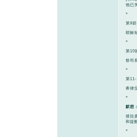
他已
*
第
9
節
耶穌
*
第
10
祭司
*
第
11-
希律
*
默想
彼拉
和提
*