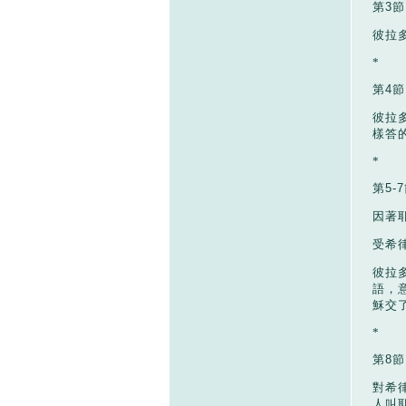
第
3
節
彼拉
*
第
4
節
彼拉
樣答
*
第
5-7
因著
受希
彼拉
語，
穌交
*
第
8
節
對希
人叫