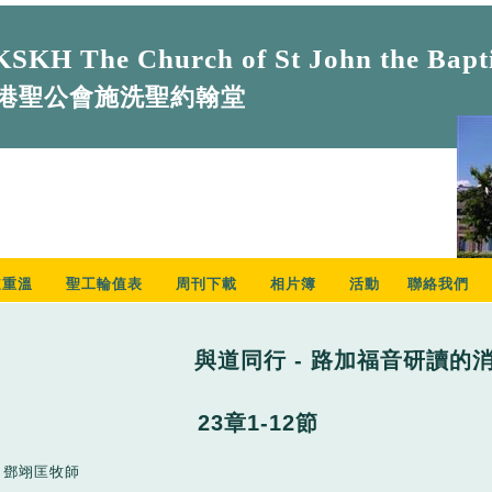
SKH The Church of St John the Bapti
港聖公會施洗聖約翰堂
道重溫
聖工輪值表
周刊下載
相片簿
活動
聯絡我們
與道同行 - 路加福音研讀的
23章1-12節
鄧翊匡牧師