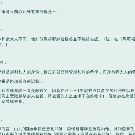
：
多確是只關心耶穌有無自稱是王。
：
多和猶太人不同，他好似覺得耶穌這樣答並不屬於自認。
(
注：在《馬可
的。
)
節：
耶穌是加利利人的身份，彼拉多就交給管加利利的希律，而身為猶太人的
律審是路加獨有的記載
。
多和希律應該一直是敵對的，因為在路十三
1
中記載彼拉多在加利利曾以政
意為去聖殿獻祭的人被殺，將被殺的人之血滲了在祭物中
)
，但路加在此描
了給希律去審。
：
律而言，由九
9
開始希律已想見耶穌，因懷疑耶穌是施洗約翰、以利亞和先
耶穌不要入城因希律想殺耶穌
(
雖然法利賽人不是存心為耶穌
)
。故此，希