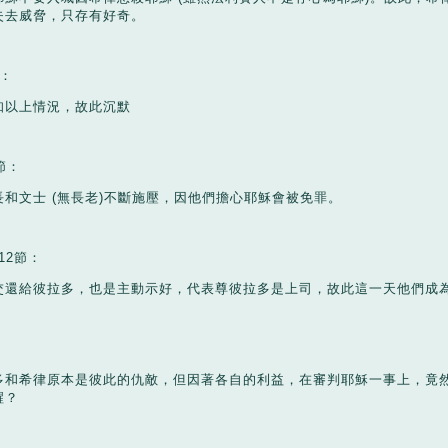
失去威脅，只存有好奇。
：
知以上情況，故此沉默
節：
長和文士
(
無長老
)
不斷施壓，因他們擔心耶穌會被免罪。
12
節：
交還給彼拉多，也是主動示好，代表尊彼拉多是上司，故此這一天他們成
：
多和希律原本是彼此的仇敵，但因著各自的利益，在審判耶穌一事上，竟
醒？