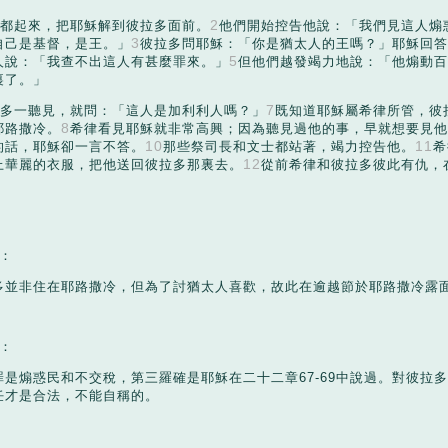
2
都起來，把耶穌解到彼拉多面前。
他們開始控告他說：「我們見這人煽
3
自己是基督，是王。」
彼拉多問耶穌：「你是猶太人的王嗎？」耶穌回答
5
人說：「我查不出這人有甚麼罪來。」
但他們越發竭力地說：「他煽動百
裏了。」
7
多一聽見，就問：「這人是加利利人嗎？」
既知道耶穌屬希律所管，彼
8
耶路撒冷。
希律看見耶穌就非常高興；因為聽見過他的事，早就想要見他
10
11
的話，耶穌卻一言不答。
那些祭司長和文士都站著，竭力控告他。
希
12
上華麗的衣服，把他送回彼拉多那裏去。
從前希律和彼拉多彼此有仇，
：
：
多並非住在耶路撒冷，但為了討猶太人喜歡，故此在逾越節於耶路撒冷露
：
罪是煽惑民和不交稅，第三羅確是耶穌在二十二章
67-69
中說過。對彼拉多
任才是合法，不能自稱的。