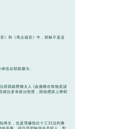
福音》和《馬太福音》中，耶穌不是這
希律也在耶路撒冷。
治原因鎮壓猶太人
(
血攙雜在祭物是諺
寫彼拉多有政治智慧，因他禮節上將耶
知再生，也是理據指出十三
31
法利賽
律的高興，或許是耶穌現在是犯人，對