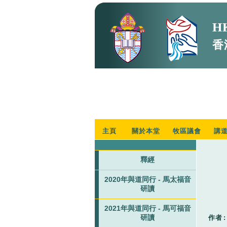
HK
香
主頁
關於本堂
牧區議會
講
釋經
2020年與道同行 - 馬太福音
研讀
2021年與道同行 - 馬可福音
研讀
作者
: