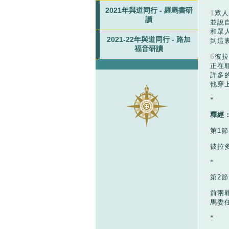
2021年與道同行 - 羅馬書研
1
眾人
讀
並說
和眾
2021-22年與道同行 - 路加
到這
福音研讀
6
彼拉
正在
許多
他穿
*
釋經
第
1
節
彼拉
*
第
2
節
前兩
馬委
*