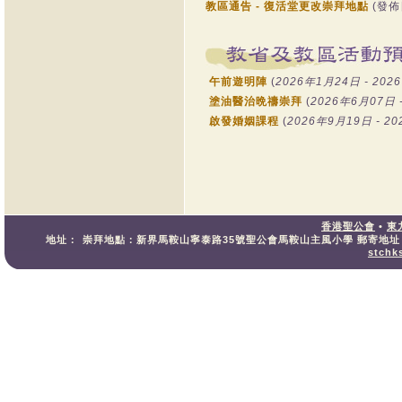
教區通告 - 復活堂更改崇拜地點
(發佈
午前遊明陣
(
2026年1月24日 - 20
塗油醫治晩禱崇拜
(
2026年6月07日 
啟發婚姻課程
(
2026年9月19日 - 2
香港聖公會
•
東
地址：
崇拜地點：新界馬鞍山寧泰路35號聖公會馬鞍山主風小學 郵寄地
stchk