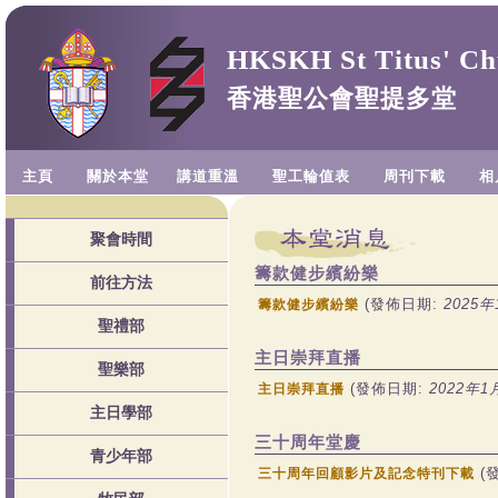
HKSKH St Titus' Ch
香港聖公會聖提多堂
主頁
關於本堂
講道重溫
聖工輪值表
周刊下載
相
聚會時間
籌款健步繽紛樂
前往方法
(發佈日期:
2025年
籌款健步繽紛樂
聖禮部
主日崇拜直播
聖樂部
(發佈日期:
2022年1
主日崇拜直播
主日學部
三十周年堂慶
青少年部
(
三十周年回顧影片及記念特刊下載