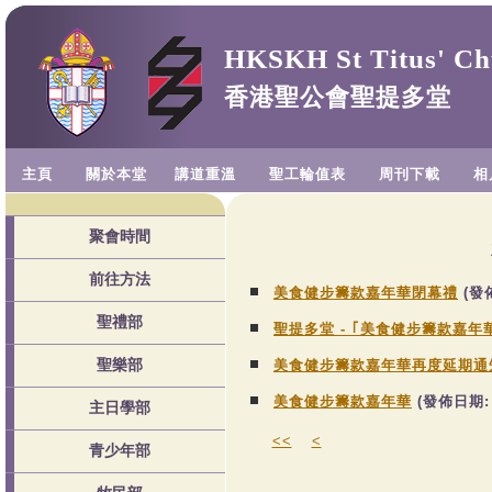
HKSKH St Titus' Ch
香港聖公會聖提多堂
主頁
關於本堂
講道重溫
聖工輪值表
周刊下載
相
聚會時間
前往方法
美食健步籌款嘉年華閉幕禮
(發
聖禮部
聖提多堂 - ｢美食健步籌款嘉年
聖樂部
美食健步籌款嘉年華再度延期通
美食健步籌款嘉年華
(發佈日期
主日學部
<<
<
青少年部