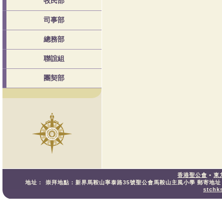
牧民部
司事部
總務部
聯誼組
團契部
香港聖公會
•
東
地址：
崇拜地點：新界馬鞍山寧泰路35號聖公會馬鞍山主風小學 郵寄地
stchk