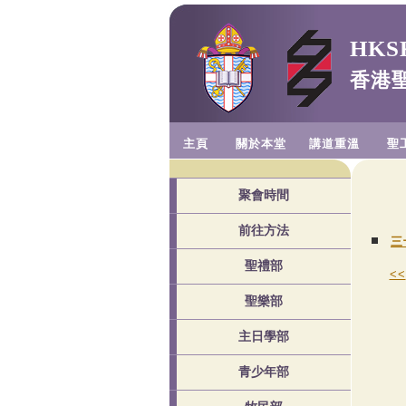
HKSK
香港
主頁
關於本堂
講道重溫
聖
聚會時間
前往方法
三
聖禮部
<<
聖樂部
主日學部
青少年部