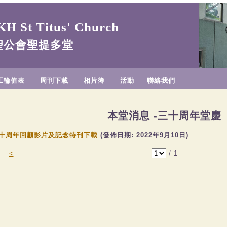
H St Titus' Church
聖公會聖提多堂
工輪值表
周刊下載
相片簿
活動
聯絡我們
本堂消息 -三十周年堂慶
十周年回顧影片及記念特刊下載
(發佈日期:
2022年9月10日
)
<
/
1