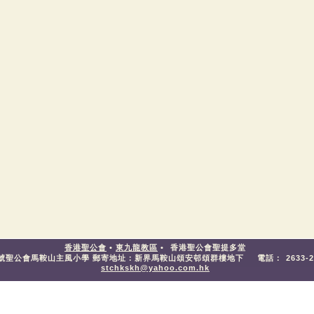
香港聖公會
•
東九龍教區
•
香港聖公會聖提多堂
號聖公會馬鞍山主風小學 郵寄地址：新界馬鞍山頌安邨頌群樓地下
電話：
2633-
stchkskh@yahoo.com.hk