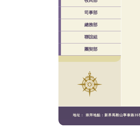
牧民部
司事部
總務部
聯誼組
團契部
地址：
崇拜地點：新界馬鞍山寧泰路35